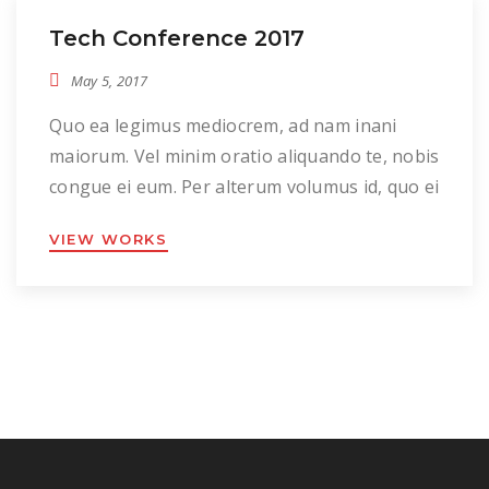
Tech Conference 2017
May 5, 2017
Quo ea legimus mediocrem, ad nam inani
maiorum. Vel minim oratio aliquando te, nobis
congue ei eum. Per alterum volumus id, quo ei
fabellas luptatum quaestio, eu probatus
VIEW WORKS
percipitur intellegam eum. Ex his enim
vivendo, ne ius oporteat recusabo pertinacia.
No sensibus definitiones usu, in alii consulatu
his. Duo dicta definitiones an. Iisque labores
suscipiantur […]